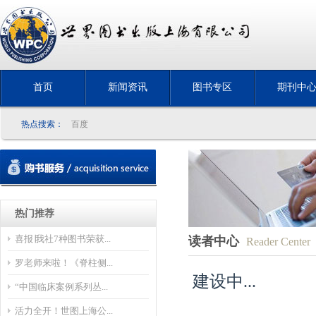
首页
新闻资讯
图书专区
期刊中
热点搜索：
百度
热门推荐
喜报∣我社7种图书荣获...
读者中心
Reader Center
罗老师来啦！《脊柱侧...
建设中...
“中国临床案例系列丛...
活力全开！世图上海公...