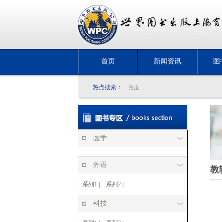
首页
新闻资讯
图
热点搜索：
百度
医学
外语
教
系列1
|
系列2
|
科技