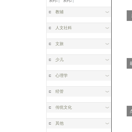
系列1
|
系列2
|
教辅
人文社科
文旅
少儿
心理学
经管
传统文化
其他