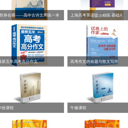
胜券在握——高中古诗文周练一本
上海高考英语提分精练 基础A
通
最新五年高考高分作文
高考作文的命题与散文写作
夕拾课程
午修课程