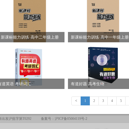
（B版）
（A版）
新课标能力训练·高中二年级上册
新课标能力训练·高中一年级上册
（A版）
有道英语 考研词汇
有道好题 高考生物
<
1
2
3
4
5
出发沪批字第T0292
备案号：沪ICP备05004119号-2