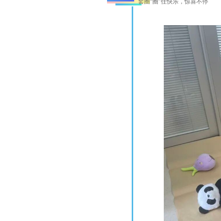
套圈“圈”住快乐，惊喜不停