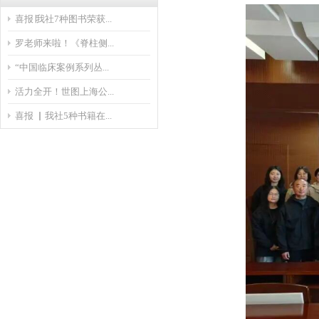
喜报∣我社7种图书荣获...
罗老师来啦！《脊柱侧...
“中国临床案例系列丛...
活力全开！世图上海公...
喜报 ▏我社5种书籍在...