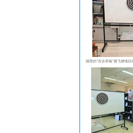
隔壁的“百步穿杨”掷飞镖项