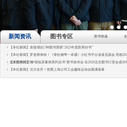
1
2
3
新闻资讯
图书专区
新书快递
【本社新闻】喜报∣我社7种图书荣获“2025年度医界好书”
【本社新闻】罗老师来啦！《脊柱侧弯一本通》小红书平台读者见面会 亮相202
北京图书订货会
【本社新闻】“中国临床案例系列丛书”新书发布会 在2026北京图书订货会成功
【本社新闻】活力全开！世图上海公司工会趣味运动会圆满落幕