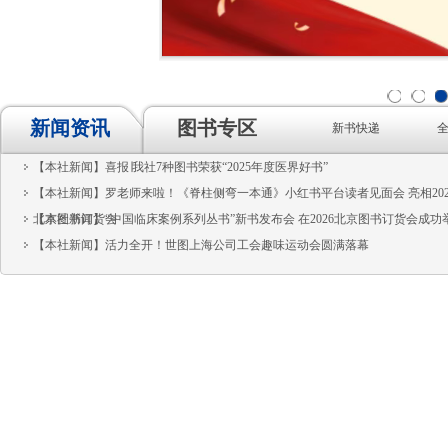
1
2
3
新闻资讯
图书专区
新书快递
【本社新闻】喜报∣我社7种图书荣获“2025年度医界好书”
【本社新闻】罗老师来啦！《脊柱侧弯一本通》小红书平台读者见面会 亮相202
北京图书订货会
【本社新闻】“中国临床案例系列丛书”新书发布会 在2026北京图书订货会成功
【本社新闻】活力全开！世图上海公司工会趣味运动会圆满落幕