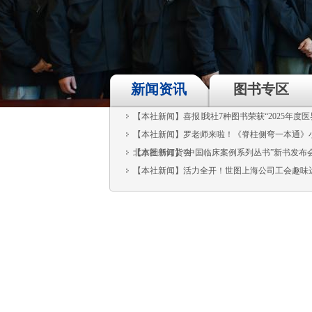
新闻资讯
图书专区
【本社新闻】喜报∣我社7种图书荣获“2025年度医
【本社新闻】罗老师来啦！《脊柱侧弯一本通》小红
北京图书订货会
【本社新闻】“中国临床案例系列丛书”新书发布会
【本社新闻】活力全开！世图上海公司工会趣味