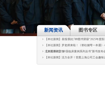
新闻资讯
图书专区
【本社新闻】喜报∣我社7种图书荣获“2025年度医
【本社新闻】罗老师来啦！《脊柱侧弯一本通》小红
北京图书订货会
【本社新闻】“中国临床案例系列丛书”新书发布会
【本社新闻】活力全开！世图上海公司工会趣味