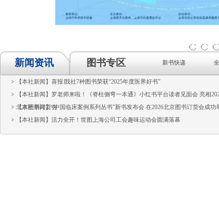
1
2
3
新闻资讯
图书专区
新书快递
【本社新闻】喜报∣我社7种图书荣获“2025年度医界好书”
【本社新闻】罗老师来啦！《脊柱侧弯一本通》小红书平台读者见面会 亮相202
北京图书订货会
【本社新闻】“中国临床案例系列丛书”新书发布会 在2026北京图书订货会成功
【本社新闻】活力全开！世图上海公司工会趣味运动会圆满落幕