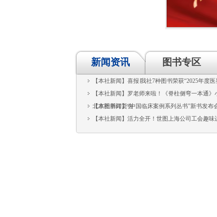
新闻资讯
图书专区
【本社新闻】喜报∣我社7种图书荣获“2025年度医
【本社新闻】罗老师来啦！《脊柱侧弯一本通》小红
北京图书订货会
【本社新闻】“中国临床案例系列丛书”新书发布会
【本社新闻】活力全开！世图上海公司工会趣味