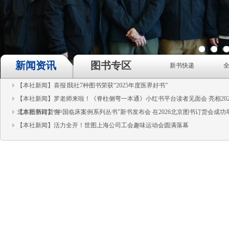
1
2
3
新闻资讯
图书专区
新书快递
【本社新闻】喜报∣我社7种图书荣获“2025年度医界好书”
【本社新闻】罗老师来啦！《脊柱侧弯一本通》小红书平台读者见面会 亮相202
北京图书订货会
【本社新闻】“中国临床案例系列丛书”新书发布会 在2026北京图书订货会成功
【本社新闻】活力全开！世图上海公司工会趣味运动会圆满落幕