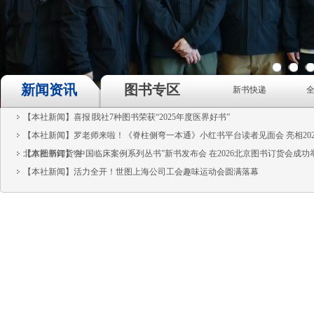
1
2
3
新闻资讯
图书专区
新书快递
【本社新闻】喜报∣我社7种图书荣获“2025年度医界好书”
【本社新闻】罗老师来啦！《脊柱侧弯一本通》小红书平台读者见面会 亮相202
北京图书订货会
【本社新闻】“中国临床案例系列丛书”新书发布会 在2026北京图书订货会成功
【本社新闻】活力全开！世图上海公司工会趣味运动会圆满落幕